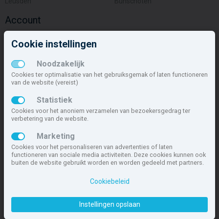
Leusden
Bunschoten
Account
Inloggen
Cookie instellingen
Inschrijven
Wachtwoord vergeten
Noodzakelijk
Overige
Cookies ter optimalisatie van het gebruiksgemak of laten functioneren
van de website (vereist)
Nieuwbouwnieuws
Statistiek
Contact
Cookies voor het anoniem verzamelen van bezoekersgedrag ter
Zakelijk
verbetering van de website.
Deze site maakt deel uit van
www.nieuwbouw-nederland.nl
, met
Marketing
meer dan 85.466 nieuwbouwwoningen in 1.621 projecten de meest
Cookies voor het personaliseren van advertenties of laten
complete nieuwbouwsite van Nederland.
functioneren van sociale media activiteiten. Deze cookies kunnen ook
buiten de website gebruikt worden en worden gedeeld met partners.
Copyright © 2007- 2026 Xitres NieuwbouwOffice B.V.
Disclaimer
|
Cookiebeleid
Privacyverklaring & Cookiebeleid
|
Cookies instellen
Instellingen opslaan