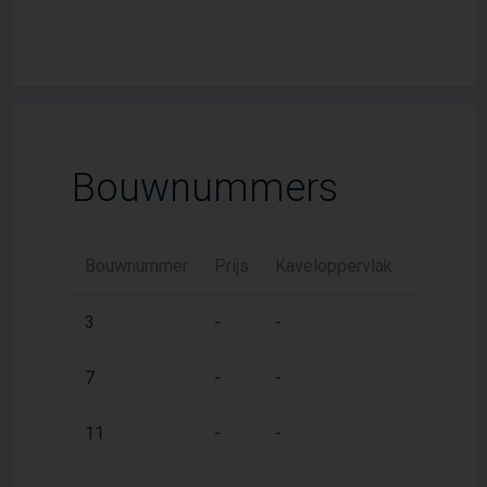
Bouwnummers
Bouwnummer
Prijs
Kaveloppervlak
Woonopp
2
3
-
-
111 m
2
7
-
-
111 m
2
11
-
-
111 m