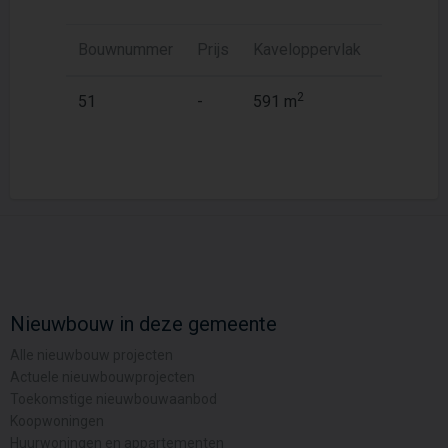
Bouwnummer
Prijs
Kaveloppervlak
Woonopp
2
2
51
-
591 m
198 m
Nieuwbouw in deze gemeente
Alle nieuwbouw projecten
Actuele nieuwbouwprojecten
Toekomstige nieuwbouwaanbod
Koopwoningen
Huurwoningen en appartementen